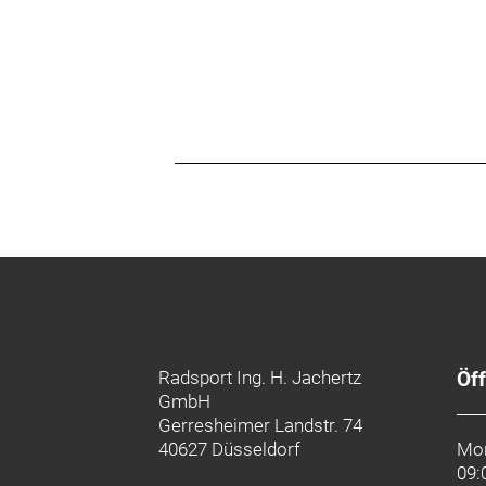
Radsport Ing. H. Jachertz
Öf
GmbH
Gerresheimer Landstr. 74
40627 Düsseldorf
Mon
09: