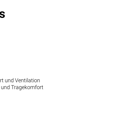
s
t und Ventilation
m und Tragekomfort