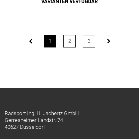
VARIANTEN VERFÜGBAR
1
2
3
Radsport Ing. H. Jachertz GmbH
Gerresheimer Landstr. 74
40627 Düsseldorf