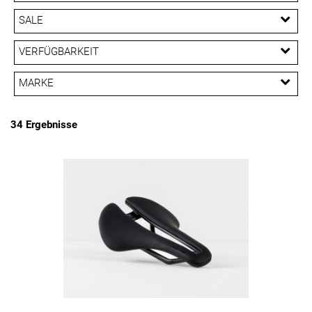
EUR
SALE
EUR
SALE
VERFÜGBARKEIT
PREISFILTER ANWENDEN
MARKE
Bontrager
Diamant
SQlab
Trek
34 Ergebnisse