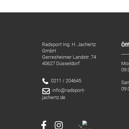
Radsport Ing. H. Jachertz
Öf
GmbH
Gerresheimer Landstr. 74
40627 Düsseldorf
Mon
09:
0211 / 204645
Sa
09:
info@radsport-
jachertz.de
">