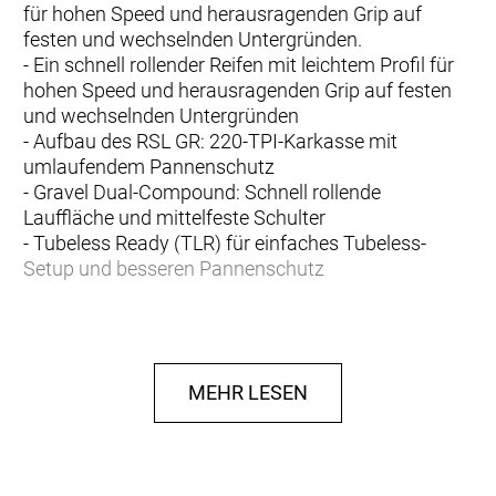
für hohen Speed und herausragenden Grip auf
festen und wechselnden Untergründen.
- Ein schnell rollender Reifen mit leichtem Profil für
hohen Speed und herausragenden Grip auf festen
und wechselnden Untergründen
- Aufbau des RSL GR: 220-TPI-Karkasse mit
umlaufendem Pannenschutz
- Gravel Dual-Compound: Schnell rollende
Lauffläche und mittelfeste Schulter
- Tubeless Ready (TLR) für einfaches Tubeless-
Setup und besseren Pannenschutz
Girona RSL GR
Der Bontrager Girona, benannt nach der berühmten
katalanischen Stadt in Spanien, ist ein Allround-
MEHR LESEN
Gravel-Reifen, der für Gravel-Rennen und
Geschwindigkeit gemacht ist.
RSL GR-Konstruktion