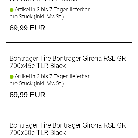
Artikel in 3 bis 7 Tagen lieferbar
Perfekt kombiniert
pro Stück (inkl. MwSt.)
Bontrager bietet eine Tubless-Komplettsystem,
einschließlich Laufrädern, Reifen, Dichtmittel,
69,99 EUR
Ventilen und Felgenbändern. Für eine optimale
Performance und hohe Benutzerfreundlichkeit
wurden alle Komponenten auf ein perfektes
Zusammenspiel abgestimmt.
Bontrager Tire Bontrager Girona RSL GR
700x45c TLR Black
Druckempfehlungen fü
Bestimme das Fahrerg
Artikel in 3 bis 7 Tagen lieferbar
pro Stück (inkl. MwSt.)
Dichtmittelempfehlung nach Reifengröße
69,99 EUR
Um deine Reifen schlauchlos zu montieren und
startklar zu machen, befolge unbedingt die
Dichtmittelempfehlung für deine Reifengröße.
Herstellerdaten gem. GPSR
Bontrager Tire Bontrager Girona RSL GR
Marke Bontrager:
700x50c TLR Black
Hersteller: Trek Bicycle Corporation