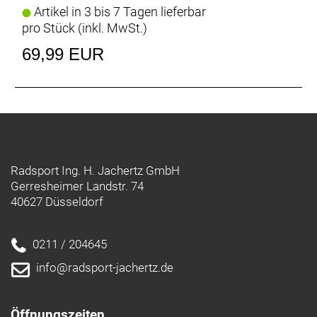
Artikel in 3 bis 7 Tagen lieferbar
EU-Kontaktadresse:
pro Stück (inkl. MwSt.)
Bikeurope BV
Ceintuurbaan 2-20C,
69,99 EUR
3847 LG, Harderwijk,
Niederlande
https://www.trekbikes.com/contactUs/
Warn- und Sicherheitsinformationen:
Trek-, Bontrager- und Electra-Produkte: https://www.trekbikes.com/manuals/
Diamant-Produkte: https://www.diamantrad.com/manuals/
Radsport Ing. H. Jachertz GmbH
Gerresheimer Landstr. 74
40627 Düsseldorf
0211 / 204645
info@radsport-jachertz.de
Öffnungszeiten