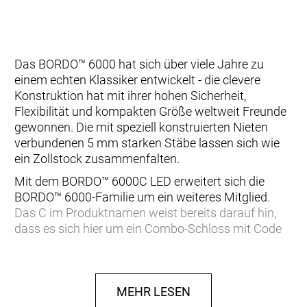
Das BORDO™ 6000 hat sich über viele Jahre zu
einem echten Klassiker entwickelt - die clevere
Konstruktion hat mit ihrer hohen Sicherheit,
Flexibilität und kompakten Größe weltweit Freunde
gewonnen. Die mit speziell konstruierten Nieten
verbundenen 5 mm starken Stäbe lassen sich wie
ein Zollstock zusammenfalten.
Mit dem BORDO™ 6000C LED erweitert sich die
BORDO™ 6000-Familie um ein weiteres Mitglied.
Das C im Produktnamen weist bereits darauf hin,
dass es sich hier um ein Combo-Schloss mit Code
handelt. Die integrierte LED-Leuchte gibt Ihnen
ausreichend Licht, um die eingestellten Zahlen auch
in der Dunkelheit zu erkennen. Besteht die Sorge, die
Zahlen könnten sich mit der Zeit abnutzen oder
MEHR LESEN