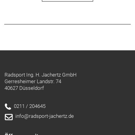
verblassen? Nicht nötig - die Zahlen sind nicht
aufgedruckt. Stattdessen produzieren wir die
Zahlenwalzen aus zwei langlebigen Komponenten,
die eine lange Lesbarkeit voraussetzen.
Radsport Ing. H. Jachertz GmbH
Gerresheimer Landstr. 74
40627 Düsseldorf
0211 / 204645
info@radsport-jachertz.de