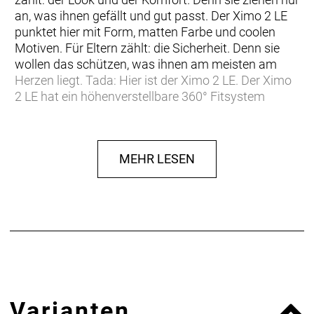
an, was ihnen gefällt und gut passt. Der Ximo 2 LE
punktet hier mit Form, matten Farbe und coolen
Motiven. Für Eltern zählt: die Sicherheit. Denn sie
wollen das schützen, was ihnen am meisten am
Herzen liegt. Tada: Hier ist der Ximo 2 LE. Der Ximo
2 LE hat ein höhenverstellbare 360° Fitsystem
integriert, damit der Helm immer perfekt sitzt. Das
ist für eine optimale Schutzwirkung entscheidend 
sodass im Falle eines Sturzes der Kopf bestmöglich
MEHR LESEN
geschützt ist. Dank der Inmold-Bauweise ist der
Helm sehr leicht und damit für Kinder besonders
angenehm zu tragen. Das macht einfach Spaß. Für
alle. Also rauf aufs Rad.
Altersgruppe:
Kinder
Farbe:
neon green matt
Größe:
47-51
Geschlecht:
Jungen;Mädchen
Varianten