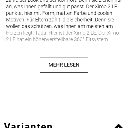
an, was ihnen gefällt und gut passt. Der Ximo 2 LE
punktet hier mit Form, matten Farbe und coolen
Motiven. Für Eltern zählt: die Sicherheit. Denn sie
wollen das schützen, was ihnen am meisten am
Herzen liegt. Tada: Hier ist der Ximo 2 LE. Der Ximo
2 LE hat ein höhenverstellbare 360° Fitsystem
integriert, damit der Helm immer perfekt sitzt. Das
ist für eine optimale Schutzwirkung entscheidend 
sodass im Falle eines Sturzes der Kopf bestmöglich
MEHR LESEN
geschützt ist. Dank der Inmold-Bauweise ist der
Helm sehr leicht und damit für Kinder besonders
angenehm zu tragen. Das macht einfach Spaß. Für
alle. Also rauf aufs Rad.
Altersgruppe:
Kinder
Farbe:
fading purple matt
Größe:
47-51
Geschlecht:
Jungen;Mädchen
Varianten