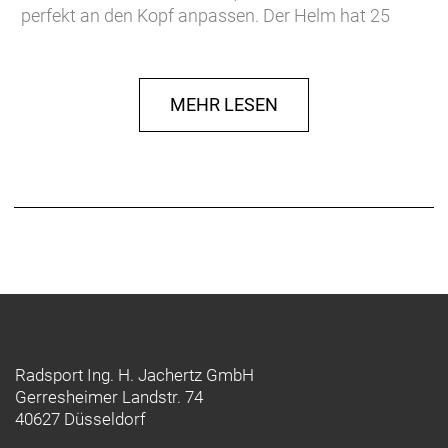
perfekt an den Kopf anpassen. Der Helm hat 25
Belüftungsöffnungen, die zum Teil mit
Fliegengittern ausgestattet sind, und für ein
angenehmes Klima sorgen. Ein weiteres Plus für
MEHR LESEN
den Komfort: die herausnehmbare, antibakterielle
Polsterung.
Altersgruppe:
Erwachsene
Farbe:
schwarz
Größe:
52-57
Geschlecht:
Unisex
Radsport Ing. H. Jachertz GmbH
Gerresheimer Landstr. 74
40627 Düsseldorf