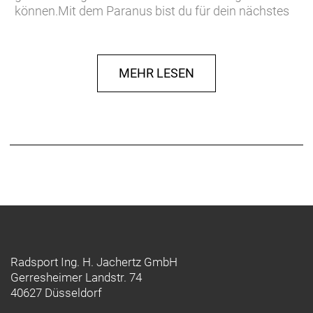
können.Mit dem Paranus bist du für dein nächstes
Rad-Abenteuer bestens gerüstet. Egal, ob dich dein
Weg entspannt am Fluss entlang oder in
schwieriges Gelände führt.
MEHR LESEN
Altersgruppe:
Erwachsene
Farbe:
midnight-grey matt
Größe:
52-56
Geschlecht:
Damen;Herren
Radsport Ing. H. Jachertz GmbH
Gerresheimer Landstr. 74
40627 Düsseldorf